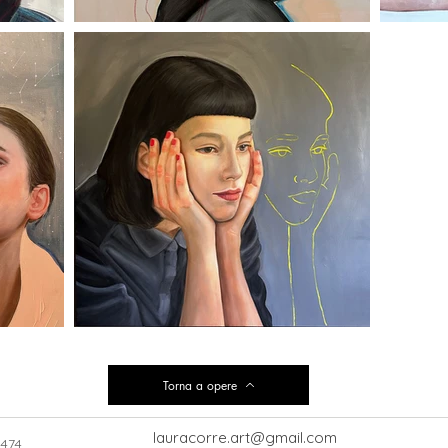
Torna a opere
lauracorre.art@gmail.com
474