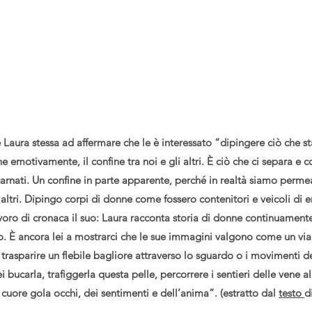
 è Laura stessa ad affermare che le è interessato “dipingere ciò che st
he emotivamente, il confine tra noi e gli altri. È ciò che ci separa e
carnati. Un confine in parte apparente, perché in realtà siamo permeab
i altri. Dipingo corpi di donne come fossero contenitori e veicoli di e
voro di cronaca il suo: Laura racconta storia di donne continuamente, 
no. È ancora lei a mostrarci che le sue immagini valgono come un via
 trasparire un flebile bagliore attraverso lo sguardo o i movimenti de
i bucarla, trafiggerla questa pelle, percorrere i sentieri delle vene al
cuore gola occhi, dei sentimenti e dell’anima”. (estratto dal
testo
d