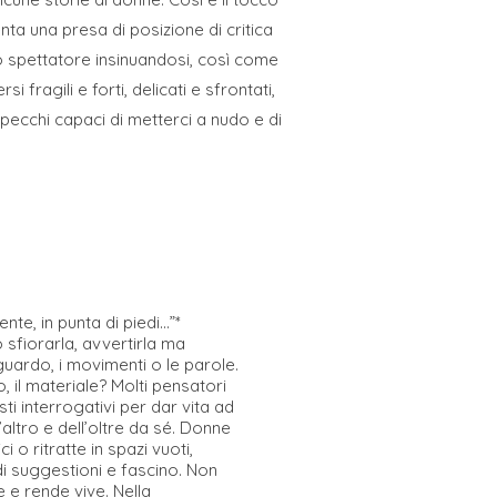
ta una presa di posizione di critica
o spettatore insinuandosi, così come
ragili e forti, delicati e sfrontati,
specchi capaci di metterci a nudo e di
ente, in punta di piedi…”*
o sfiorarla, avvertirla ma
guardo, i movimenti o le parole.
, il materiale? Molti pensatori
ti interrogativi per dar vita ad
l’altro e dell’oltre da sé. Donne
o ritratte in spazi vuoti,
i suggestioni e fascino. Non
 e rende vive. Nella