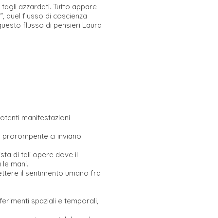
 tagli azzardati. Tutto appare
, quel flusso di coscienza
o questo flusso di pensieri Laura
potenti manifestazioni
do prorompente ci inviano
a di tali opere dove il
 le mani.
mettere il sentimento umano fra
ferimenti spaziali e temporali,