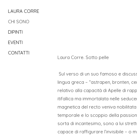
LAURA CORRE
CHI SONO
DIPINTI
EVENTI
CONTATTI
Laura Corre. Sotto pelle
Sul verso di un suo famoso e discusso
lingua greca – “astrapen, bronten, cera
relativo alla capacità di Apelle di rap
itifallica ma immortalata nelle seduce
magnetica del recto veniva nobilitata 
temporale e lo scoppio della passione
sorta di incantesimo, sono a lui stre
capace di raffigurare l’invisibile – o 