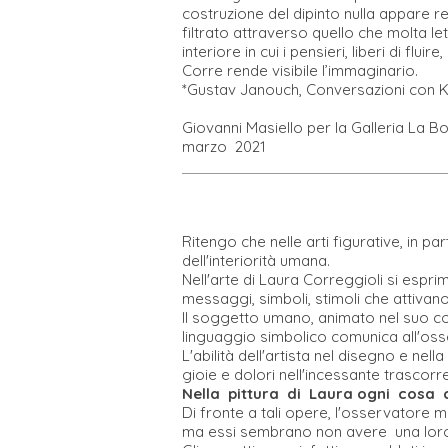
costruzione del dipinto nulla appare re
filtrato attraverso quello che molta l
interiore in cui i pensieri, liberi di f
Corre rende visibile l’immaginario.
*Gustav Janouch, Conversazioni con K
Giovanni Masiello per la Galleria La Bo
marzo 2021
Ritengo che nelle arti figurative, in p
dell'interiorità umana.
Nell'arte di Laura Correggioli si espri
messaggi, simboli, stimoli che attivano 
Il soggetto umano, animato nel suo cor
linguaggio simbolico comunica all'os
L'abilità dell'artista nel disegno e ne
gioie e dolori nell'incessante trascor
Nella pittura di Laura ogni cosa ci
Di fronte a tali opere, l'osservatore m
ma essi sembrano non avere una loro 