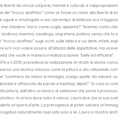
i libertà da vincoli corporei, mentali e culturali, e riappropriazio
ie del “trucco sbaffato” come se fosse un canto alla libertà di es
e uguali e omologate a uno stereotipo di bellezza ora irraggiung
a mai chiedersi ‘ma io come voglio apparire?’ Tenendo conto ch
 studiosa, mamma, casalinga, segretaria, politica, senza che la sua
l “trucco sbaffato” sugli occhi, sulle labbra e sui denti, infatti, es
scire e/o non volere essere all’altezza delle aspettative, ma vice
età che vuole in maniera irrealistica donne “belle ed efficienti”.
l 2016 e il 2018, prevedeva la realizzazione di ritratti di donne co
raverso una tecnica classica come la pittura a olio utilizzando co
he “sommersi da milioni di immagini, scelgo quelle ‘da salvare’ s
aborata e affiancata da parole e hashtag ‘dipinti’”. Si crea un cont
la pittura, dall’altro un lavoro di selezione che porta il process
inottico. In un’era dove tutto è veloce, Laura dice che la sua sce
enderla un’opera d’arte. La prerogativa di poter salvare un’imma
rogativa naturalmente riservata solo a lei. Laura si mostra anche