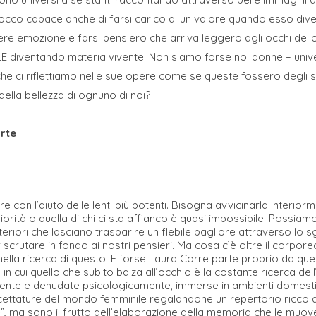
 tocco capace anche di farsi carico di un valore quando esso diven
ere emozione e farsi pensiero che arriva leggero agli occhi dell
iventando materia vivente. Non siamo forse noi donne – universi f
– che ci riflettiamo nelle sue opere come se queste fossero degli 
della bellezza di ognuno di noi?
arte
re con l’aiuto delle lenti più potenti. Bisogna avvicinarla interiorm
iorità o quella di chi ci sta affianco è quasi impossibile. Possiam
eriori che lasciano trasparire un flebile bagliore attraverso lo s
crutare in fondo ai nostri pensieri. Ma cosa c’è oltre il corporeo
nella ricerca di questo. E forse Laura Corre parte proprio da ques
ti, in cui quello che subito balza all’occhio è la costante ricerca del
camente e denudate psicologicamente, immerse in ambienti domestici 
ccettature del mondo femminile regalandone un repertorio ricco d
”, ma sono il frutto dell’elaborazione della memoria che le muove