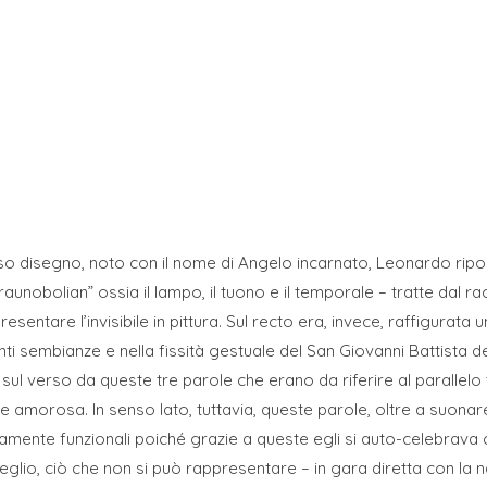
 disegno, noto con il nome di Angelo incarnato, Leonardo riporta
unobolian” ossia il lampo, il tuono e il temporale – tratte dal rac
presentare l’invisibile in pittura. Sul recto era, invece, raffigura
nti sembianze e nella fissità gestuale del San Giovanni Battista 
sul verso da queste tre parole che erano da riferire al parallelo 
 amorosa. In senso lato, tuttavia, queste parole, oltre a suona
ttamente funzionali poiché grazie a queste egli si auto-celebrav
meglio, ciò che non si può rappresentare – in gara diretta con la n