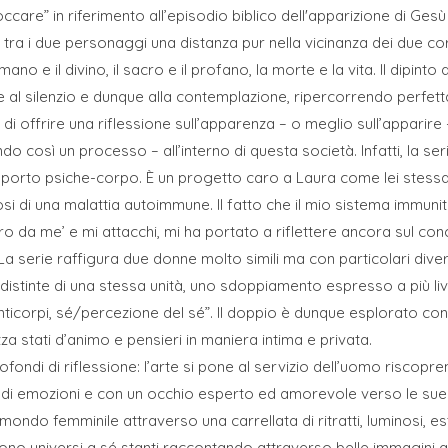
occare” in riferimento all’episodio biblico dell'apparizione di Ge
tra i due personaggi una distanza pur nella vicinanza dei due cor
no e il divino, il sacro e il profano, la morte e la vita. Il dipint
re al silenzio e dunque alla contemplazione, ripercorrendo perfett
i offrire una riflessione sull’apparenza – o meglio sull’apparire
ando così un processo – all’interno di questa società. Infatti, la se
pporto psiche-corpo. È un progetto caro a Laura come lei stessa 
nosi di una malattia autoimmune. Il fatto che il mio sistema immuni
a me’ e mi attacchi, mi ha portato a riflettere ancora sul concet
 La serie raffigura due donne molto simili ma con particolari div
istinte di una stessa unità, uno sdoppiamento espresso a più live
ticorpi, sé/percezione del sé”. Il doppio è dunque esplorato con
a stati d’animo e pensieri in maniera intima e privata.
fondi di riflessione: l’arte si pone al servizio dell’uomo riscop
 di emozioni e con un occhio esperto ed amorevole verso le sue
 mondo femminile attraverso una carrellata di ritratti, luminosi, es
vono universi a sé stanti raccontando attraverso belle immagini al