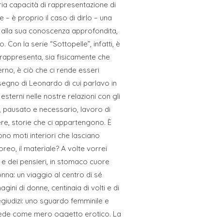
ria capacità di rappresentazione di
– è proprio il caso di dirlo – una
sia alla sua conoscenza approfondita,
 Con la serie “Sottopelle”, infatti, è
e rappresenta, sia fisicamente che
erno, è ciò che ci rende esseri
isegno di Leonardo di cui parlavo in
sterni nelle nostre relazioni con gli
to, pausato e necessario, lavoro di
ere, storie che ci appartengono. È
no moti interiori che lasciano
reo, il materiale? A volte vorrei
i e dei pensieri, in stomaco cuore
nna: un viaggio al centro di sé
ini di donne, centinaia di volti e di
regiudizi: uno sguardo femminile e
o vede come mero oggetto erotico. La