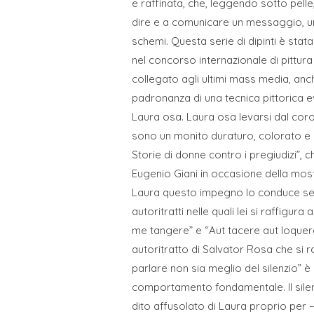
e raffinata, che, leggendo sotto pelle
dire e a comunicare un messaggio, un’
schemi. Questa serie di dipinti è stat
nel concorso internazionale di pittur
collegato agli ultimi mass media, anc
padronanza di una tecnica pittorica e
Laura osa. Laura osa levarsi dal coro
sono un monito duraturo, colorato e d
Storie di donne contro i pregiudizi”, 
Eugenio Giani in occasione della mostr
Laura questo impegno lo conduce sem
autoritratti nelle quali lei si raffigu
me tangere” e “Aut tacere aut loquere
autoritratto di Salvator Rosa che si r
parlare non sia meglio del silenzio”
comportamento fondamentale. Il silenzi
dito affusolato di Laura proprio per –