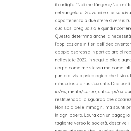
il cartiglio “Noli me tàngere/Non mi t
nel vangelo di Giovanni e che sanciva 
appartenenza a due sfere diverse: l’uma
qualsiasi pregiudizio e quindi ricorre
Questo determina anche la necessità d
l’applicazione in fieri dell’idea divent
doppio espresso in particolare al ra
nell’estate 2022, in seguito alla diag
corpo come me stessa ma come ‘altro d
punto di vista psicologico che fisico.
minaccioso o rassicurante. Due parti d
io/es, mente/corpo, anticorpi/autoan
restituendoci lo sguardo che accarezz
Non solo belle immagini, ma spunti pro
In ogni opera, Laura con un bagaglio
tagliente verso la società, descrive il
pennellate magistrali e veloci descri