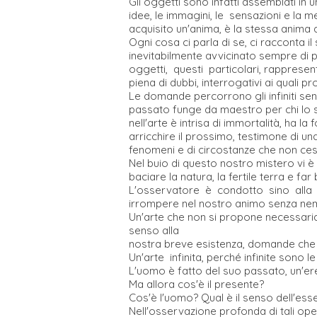
Gli oggetti sono infatti assemblati in 
idee, le immagini, le sensazioni e l
acquisito un'anima, è la stessa anima d
Ogni cosa ci parla di se, ci racconta 
inevitabilmente avvicinato sempre di p
oggetti, questi particolari, rappresent
piena di dubbi, interrogativi ai quali 
Le domande percorrono gli infiniti sent
passato funge da maestro per chi lo s
nell'arte è intrisa di immortalità, ha la 
arricchire il prossimo, testimone di 
fenomeni e di circostanze che non ces
Nel buio di questo nostro mistero vi è
baciare la natura, la fertile terra e fa
L'osservatore è condotto sino alla sc
irrompere nel nostro animo senza ne
Un'arte che non si propone necessariam
senso alla
nostra breve esistenza, domande che 
Un'arte infinita, perché infinite sono le
L'uomo è fatto del suo passato, un'ere
Ma allora cos'è il presente?
Cos'è l'uomo? Qual è il senso dell'ess
Nell'osservazione profonda di tali op