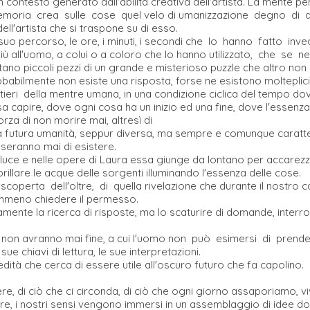
un contesto generato dall'abilità creativa dell'artista. La mente p
a memoria crea sulle cose quel velo di umanizzazione degno d
ell'artista che si traspone su di esso.
il suo percorso, le ore, i minuti, i secondi che lo hanno fatto i
iù all'uomo, a colui o a coloro che lo hanno utilizzato, che se 
ano piccoli pezzi di un grande e misterioso puzzle che altro non 
probabilmente non esiste una risposta, forse ne esistono molteplic
ieri della mentre umana, in una condizione ciclica del tempo dove 
a capire, dove ogni cosa ha un inizio ed una fine, dove l'essenz
forza di non morire mai, altresì di
una futura umanità, seppur diversa, ma sempre e comunque caratte
seranno mai di esistere.
 luce e nelle opere di Laura essa giunge da lontano per accarezza
r brillare le acque delle sorgenti illuminando l'essenza delle cose.
operta dell'oltre, di quella rivelazione che durante il nostro 
mmeno chiedere il permesso.
ente la ricerca di risposte, ma lo scaturire di domande, interrog
non avranno mai fine, a cui l'uomo non può esimersi di prende
 sue chiavi di lettura, le sue interpretazioni.
dità che cerca di essere utile all'oscuro futuro che fa capolino.
ere, di ciò che ci circonda, di ciò che ogni giorno assaporiamo, v
ere, i nostri sensi vengono immersi in un assemblaggio di idee d