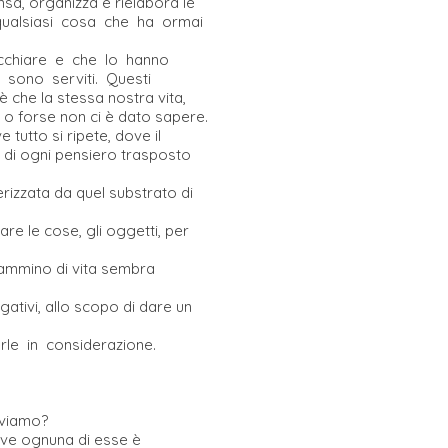
ensa, organizza e rielabora le
i qualsiasi cosa che ha ormai
nvecchiare e che lo hanno
ne sono serviti. Questi
è che la stessa nostra vita,
i o forse non ci è dato sapere.
tutto si ripete, dove il
a di ogni pensiero trasposto
rizzata da quel substrato di
re le cose, gli oggetti, per
cammino di vita sembra
ativi, allo scopo di dare un
rle in considerazione.
iviamo?
ove ognuna di esse è