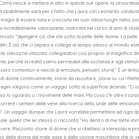
rre riesce a mettere in atto in queste sue opere: la straordina
Probabilmente sarà per il fatto che Laura con Leonardo condivide 
la magia di essere nata e cresciuta nei suoi stessi luoghi nativi, 
i incredibilmente valorizzante, maturata nel corso di anni di studio.
essato “dipingere ciò che sta sotto la pelle delle donne. La pell
 altri. È ciò che ci separa e collega al tempo stesso al mondo est
e lei stessa ha utilizzato collegandosi così proprio al magnifico d
e, perché in realtà siamo permeabili alle sostanze e agli stimoli e
sero contenitori e veicoli di emozioni, pensieri, storie”. È un len
di donne continuamente, storie da ascoltare, storie su cui riflett
agini valgono come un viaggio sotto la superficie dicendo “Ci so
rso lo sguardo o i movimenti delle mani. Ma cosa c’è oltre il corpo
correre i sentieri delle vene alla ricerca della sede delle emozion
ma”. Un viaggio dunque che Laura vorrebbe permettere ad ogni do
ale quello che lei stessa ci racconta: “Ho dentro di me tante immag
 vivere. Racconto storie di donne che si ribellano a stereotipi e p
orpo della donna dal male gaze e dalla visione maschilista che l