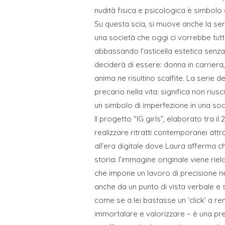
nudità fisica e psicologica è simbolo d
Su questa scia, si muove anche la ser
una società che oggi ci vorrebbe tutt
abbassando l’asticella estetica senz
deciderà di essere: donna in carriera,
anima ne risultino scalfite. La serie de
precario nella vita: significa non riu
un simbolo di imperfezione in una soci
Il progetto “IG girls”, elaborato tra i
realizzare ritratti contemporanei att
all’era digitale dove Laura afferma c
storia: l’immagine originale viene riel
che impone un lavoro di precisione nel
anche da un punto di vista verbale e s
come se a lei bastasse un ‘click’ a r
immortalare e valorizzare – è una pre