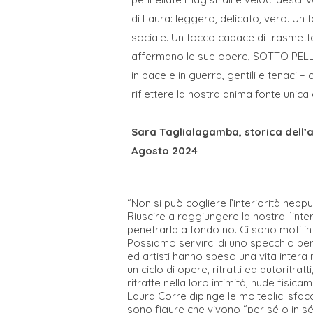
di Laura: leggero, delicato, vero. Un
sociale. Un tocco capace di trasmett
affermano le sue opere, SOTTO PELLE d
in pace e in guerra, gentili e tenaci 
riflettere la nostra anima fonte unica 
Sara Taglialagamba, storica dell’
Agosto 2024
“Non si può cogliere l’interiorità neppu
Riuscire a raggiungere la nostra l’inter
penetrarla a fondo no. Ci sono moti int
Possiamo servirci di uno specchio per s
ed artisti hanno speso una vita intera 
un ciclo di opere, ritratti ed autoritrat
ritratte nella loro intimità, nude fisi
Laura Corre dipinge le molteplici sfa
sono figure che vivono “per sé o in sé