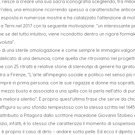
, riesce a creare una sua sacra iconografia scegliendo, tra milio
idea, una emozione ricorrendo spesso a caratteristiche anticonve
a esposta in numerose mostre e ha catalizzato l’attenzione di molt
a a Terni nel 2017 con la seguente motivazione: “un interessante p
he se del tutto intuitivo, viene ricondotto dentro un rigore forma
voluta”.
 di una sterile omologazione e come sempre le immagini valgono p
elicato di una denuncia, come quella che ritroviamo nel progetto
che con 25 ritratti e relative storie di stereotipi di genere ha gi
a a Firenze, “L’arte all’impegno sociale e politico nel senso più n
pre in prima persona: con le sue ragazze e donne ma soprattut
ra a mezzo busto e associata a una spilla con la perla nell’atto di p
 meliora silentio”. È proprio quest’ultima frase che serve da chi
affigura su uno sfondo tempestoso con la stessa scritta nel 1645. 
 è attribuito a Pitagora dallo scrittore macedone Giovanni Stobe
o, infatti, è lo stesso che caratterizza il momento di sospensione
 è proprio il caso di dirlo – andare sotto pelle. Ed ecco il dipin