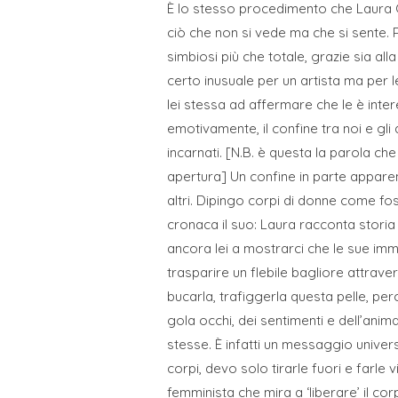
È lo stesso procedimento che Laura Co
ciò che non si vede ma che si sente. 
simbiosi più che totale, grazie sia al
certo inusuale per un artista ma per le
lei stessa ad affermare che le è inter
emotivamente, il confine tra noi e gli
incarnati. [N.B. è questa la parola ch
apertura] Un confine in parte apparent
altri. Dipingo corpi di donne come fos
cronaca il suo: Laura racconta storia 
ancora lei a mostrarci che le sue imm
trasparire un flebile bagliore attrave
bucarla, trafiggerla questa pelle, per
gola occhi, dei sentimenti e dell’ani
stesse. È infatti un messaggio univers
corpi, devo solo tirarle fuori e farle
femminista che mira a ‘liberare’ il c