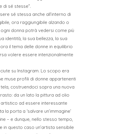
ne di sé stesse”.
sere sé stessa anche all’interno di
ibile, ora raggiungibile alzando o
e ogni donna potrà vedersi come più
 identità, la sua bellezza, la sua
plora il tema delle donne in equilibrio
versa volere essere intenzionalmente
nosciute su Instagram. Lo scopo era
me muse profili di donne appartenenti
u tela, costruendoci sopra una nuova
rasto: da un lato la pittura ad olio
o artistico ad essere interessante
lta la porta a ‘salvare un’immagine’
gine – e dunque, nello stesso tempo,
 in questo caso un’artista sensibile