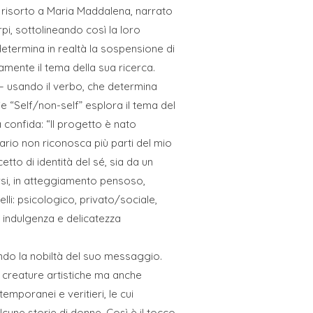
sù risorto a Maria Maddalena, narrato
pi, sottolineando così la loro
o determina in realtà la sospensione di
amente il tema della sua ricerca.
 – usando il verbo, che determina
rie “Self/non-self” esplora il tema del
confida: “Il progetto è nato
tario non riconosca più parti del mio
to di identità del sé, sia da un
ersi, in atteggiamento pensoso,
lli: psicologico, privato/sociale,
 indulgenza e delicatezza
rendo la nobiltà del suo messaggio.
 creature artistiche ma anche
temporanei e veritieri, le cui
cune storie di donne. Così è il tocco