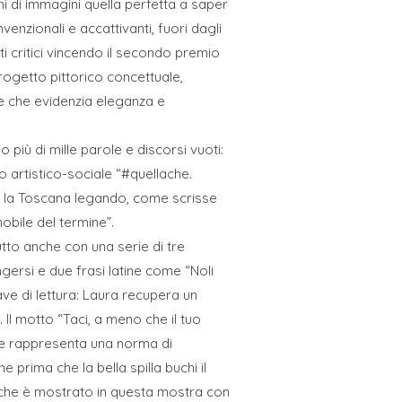
ni di immagini quella perfetta a saper
nzionali e accattivanti, fuori dagli
i critici vincendo il secondo premio
rogetto pittorico concettuale,
le che evidenzia eleganza e
iù di mille parole e discorsi vuoti:
 artistico-sociale “#quellache.
rato la Toscana legando, come scrisse
obile del termine”.
to anche con una serie di tre
ungersi e due frasi latine come “Noli
ave di lettura: Laura recupera un
Il motto “Taci, a meno che il tuo
o e rappresenta una norma di
 prima che la bella spilla buchi il
to che è mostrato in questa mostra con