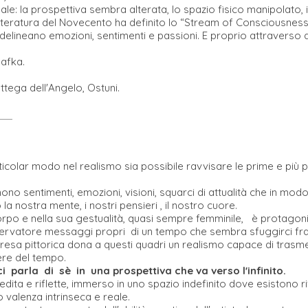
ale: la prospettiva sembra alterata, lo spazio fisico manipolato, i
etteratura del Novecento ha definito lo “Stream of Consciousness”
luire, delineano emozioni, sentimenti e passioni. E proprio attravers
afka.
ttega dell'Angelo, Ostuni.
articolar modo nel realismo sia possibile ravvisare le prime e più 
mono sentimenti, emozioni, visioni, squarci di attualità che in mo
la nostra mente, i nostri pensieri , il nostro cuore.
po e nella sua gestualità, quasi sempre femminile, è protagonist
servatore messaggi propri di un tempo che sembra sfuggirci fra
lla resa pittorica dona a questi quadri un realismo capace di tras
rere del tempo.
 parla di sè in una prospettiva che va verso l'infinito.
edita e riflette, immerso in uno spazio indefinito dove esistono ri
valenza intrinseca e reale.