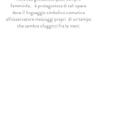
femminile, è protagonista di tali opere
dove il linguaggio simbolico comunica
all'osservatore messaggi propri di un tempo
che sembra sfuggirci fra le mani.
L'abilità dell'artista nel disegno e nella resa
pittorica dona a questi quadri un realismo
capace di trasmettere il sentimento umano
fra gioie e dolori nell'incessante trascorrere
del tempo.
Nella pittura di Laura ogni cosa ci parla
di se in una prospettiva che va verso
l'infinito...
Monia
Balsamello