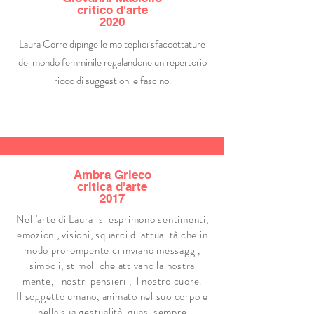
critico d'arte
2020
Laura Corre dipinge le molteplici sfaccettature
del mondo femminile regalandone un repertorio
ricco di suggestioni e fascino.
Ambra Grieco
critica d'arte
2017
Nell'arte di Laura si esprimono sentimenti,
emozioni, visioni, squarci di attualità che in
modo prorompente ci inviano messaggi,
simboli, stimoli che attivano la nostra
mente, i nostri pensieri , il nostro cuore.
Il soggetto umano, animato nel suo corpo e
nella sua gestualità, quasi sempre